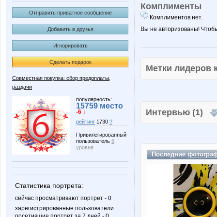
Комплименты
Отправить приватное сообщение
Комплиментов нет.
Вы не авторизованы! Чтоб
Добавить в друзья
Игнорировать
Сделать подарок
Метки лидеров
Совместная покупка: сбор предоплаты,
раздачи
популярность:
15759 место
Интервью (1)
-6 ↓
рейтинг
1730
?
Привилегированный
пользователь
6
уровня
Последние
фотогра
Статистика портрета:
сейчас просматривают портрет - 0
зарегистрированные пользователи
посетившие портрет за 7 дней - 0